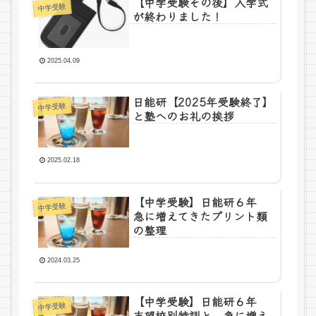
【中学受験その後】入学式
中学受験
が終わりました！
2025.04.09
日能研【2025年受験終了】
中学受験
と塾へのお礼の挨拶
2025.02.18
【中学受験】日能研６年
中学受験
急に増えてきたプリント類
の整理
2024.03.25
【中学受験】日能研６年
中学受験
志望校別特訓と、急に増え