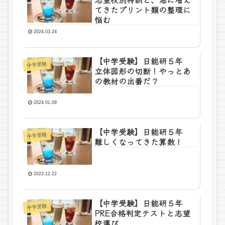
てきたプリント類の整理に
悩む
2024.03.24
【中学受験】日能研５年
中学受験
立体図形の切断！やっとあ
の教材の出番だ？
2024.01.09
【中学受験】日能研５年
中学受験
難しくなってきた算数！
2023.12.22
【中学受験】日能研５年
中学受験
PRE合格判定テストと志望
校選び